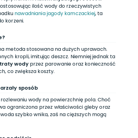
dostosowując ilość wody do rzeczywistych
ypadku
nawadniania jagody kamczackiej
, ta
 korzeni.
e?
na metoda stosowana na dużych uprawach.
ch kropli, imitując deszcz. Niemniej jednak ta
straty wody
przez parowanie oraz konieczność
h, co zwiększa koszty.
tarzały sposób
rozlewaniu wody na powierzchnię pola. Choć
ywa ograniczona przez właściwości gleby oraz
h woda szybko wnika, zaś na cięższych mogą