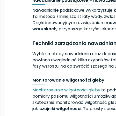
Nawadnianie podsiąkowe – nowoczesn
Nawadnianie podsiąkowe wykorzystuje ka
Ta metoda zmniejsza straty wody, zwła
Dzięki innowacyjnym rozwiązaniom
może
warunkach
, przynosząc korzyści ekonom
Techniki zarządzania nawadnia
Wybór metody nawadniania oraz dopas
powinno uwzględniać kilka czynników tak
fazy wzrostu. Na co zwrócić szczególną
Monitorowanie wilgotności gleby
Monitorowanie wilgotności gleby
to pod
pomiary poziomu wilgotności umożliwiaj
skutecznie monitorować wilgotność gle
jak
czujniki wilgotności
. To prosty spos