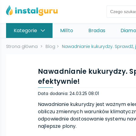
Kategorie
Millto
Bradas
Diam
Strona główna
>
Blog
>
Nawadnianie kukurydzy. Sprawdź, 
Nawadnianie kukurydzy. S
efektywnie!
Data dodania
:
24.03.25 08:01
Nawadnianie kukurydzy jest ważnym ele
obliczu zmiennych warunków klimatyczn
odpowiednie dostosowanie systemu nawa
najlepsze plony.