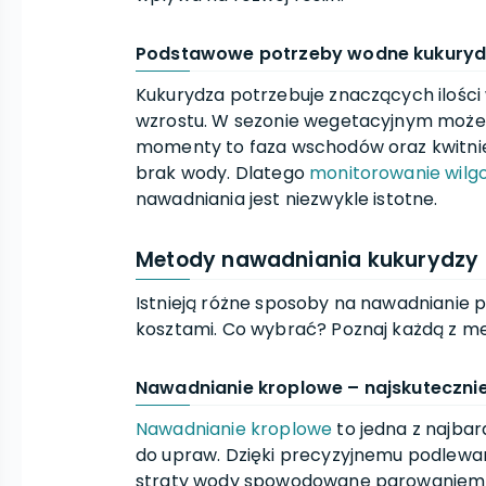
Podstawowe potrzeby wodne kukury
Kukurydza potrzebuje znaczących ilości
wzrostu. W sezonie wegetacyjnym mo
momenty to faza wschodów oraz kwitnieni
brak wody. Dlatego
monitorowanie wilgo
nawadniania jest niezwykle istotne.
Metody nawadniania kukurydzy
Istnieją różne sposoby na nawadnianie pó
kosztami. Co wybrać? Poznaj każdą z m
Nawadnianie kroplowe – najskuteczni
Nawadnianie kroplowe
to jedna z najba
do upraw. Dzięki precyzyjnemu podlewaniu
straty wody spowodowane parowaniem 