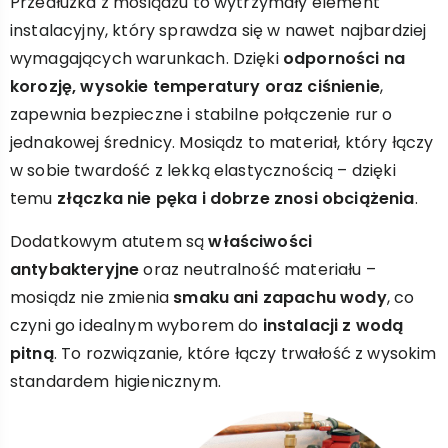
Przedłużka z mosiądzu to wytrzymały element
instalacyjny, który sprawdza się w nawet najbardziej
wymagających warunkach. Dzięki
odporności na
korozję, wysokie temperatury oraz ciśnienie
,
zapewnia bezpieczne i stabilne połączenie rur o
jednakowej średnicy. Mosiądz to materiał, który łączy
w sobie twardość z lekką elastycznością – dzięki
temu
złączka nie pęka i dobrze znosi obciążenia
.
Dodatkowym atutem są
właściwości
antybakteryjne
oraz neutralność materiału –
mosiądz nie zmienia
smaku ani zapachu wody
, co
czyni go idealnym wyborem do
instalacji z wodą
pitną
. To rozwiązanie, które łączy trwałość z wysokim
standardem higienicznym.