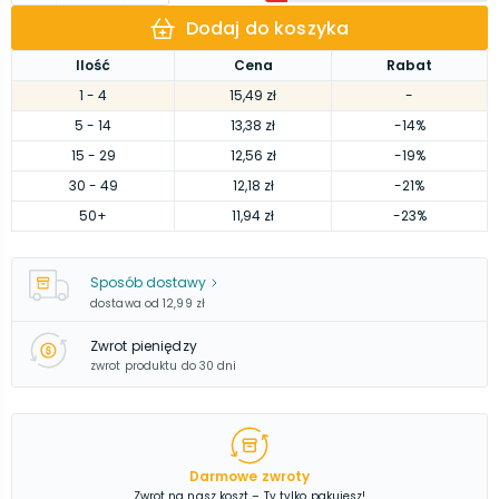
Dodaj do koszyka
Ilość
Cena
Rabat
1
- 4
15,49 zł
-
5
- 14
13,38 zł
-14%
15
- 29
12,56 zł
-19%
30
- 49
12,18 zł
-21%
50
+
11,94 zł
-23%
Sposób dostawy
dostawa od
12,99 zł
Zwrot pieniędzy
zwrot produktu do 30 dni
Darmowe zwroty
Zwrot na nasz koszt – Ty tylko pakujesz!