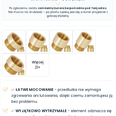
Po zgłoszeniu zwrotu
zamówimy kuriera bezpośrednio pod Twój adres
.
Nie musisz nic drukować – po prostu spakuj paczkę, a kurier przyjedzie z
gotową etykietą.
Więcej
21
+
✅
ŁATWE MOCOWANIE
- przedłużka nie wymaga
zgrzewania ani lutowania, dzięki czemu zamontujesz ją
bez problemu.
✅
WYJĄTKOWO WYTRZYMAŁE
- element odznacza się