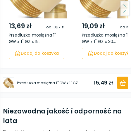
13,69 zł
19,09 zł
od
10,37 zł
od
15,
Przedłużka mosiężna 1''
Przedłużka mosiężna 1''
GW x 1'' GZ x 15...
GW x 1'' GZ x 30...
Dodaj do koszyka
Dodaj do koszyk
15,49 zł
Przedłużka mosiężna 1'' GW x 1'' GZ x 20 mm
Niezawodna jakość i odporność na
lata