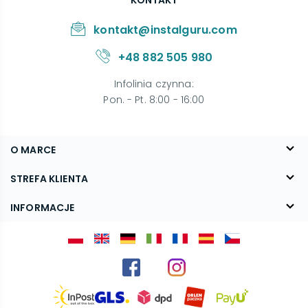
KONTAKT
kontakt@instalguru.com
+48 882 505 980
Infolinia czynna
:
Pon. - Pt. 8:00 - 16:00
O MARCE
O nas
STREFA KLIENTA
Blog
FAQ
INFORMACJE
Kontakt
Dostawa
Regulamin
Reklamacje i zwroty
Polityka prywatności
Kariera