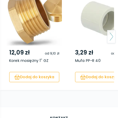
12,09 zł
3,29 zł
od
9,10 zł
od
1
Korek mosiężny 1'' GZ
Mufa PP-R 40
Dodaj do koszyka
Dodaj do koszyk