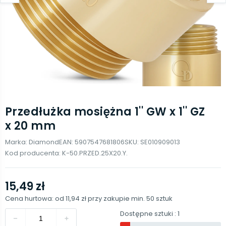
Przedłużka mosiężna 1'' GW x 1'' GZ
x 20 mm
Marka:
Diamond
EAN:
5907547681806
SKU:
SE010909013
Kod producenta:
K-50.PRZED.25X20.Y.
15,49 zł
Cena hurtowa: od
11,94 zł
przy zakupie min.
50
sztuk
Dostępne sztuki
: 1